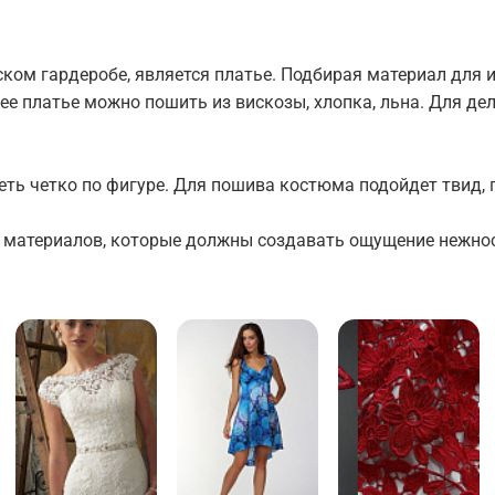
ом гардеробе, является платье. Подбирая материал для и
нее платье можно пошить из вискозы, хлопка, льна. Для д
ь четко по фигуре. Для пошива костюма подойдет твид, п
я материалов, которые должны создавать ощущение нежнос