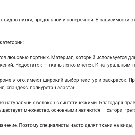
 видов нитки, продольной и поперечной. В зависимости от 
категории:
тся любовью портных. Материал, который используется для
ений. Недостаток — ткань легко мнется. К натуральным тка
 кроме этого, имеют широкий выбор текстур и раскрасок. П
л, спандекс, полиуретан эластан.
ния натуральных волокон с синтетическими. Благодаря пр
уществует множество, основными являются — сатори, грета
ачение. Поэтому специалисты часто делят ткани на виды,