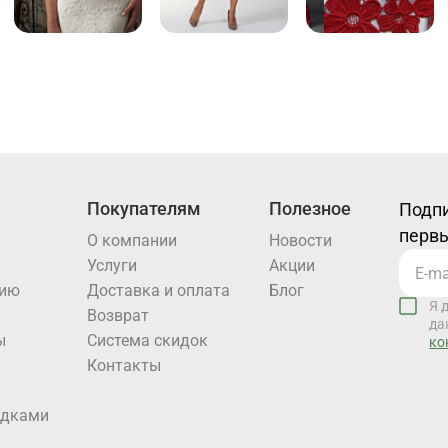
Покупателям
Полезное
Подпи
первы
О компании
Новости
Услуги
Акции
нию
Доставка и оплата
Блог
Я 
Возврат
да
ы
Система скидок
ко
Контакты
идками