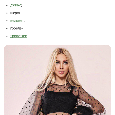
джинс
;
шерсть:
вельвет
;
гобелен;
трикотаж
.