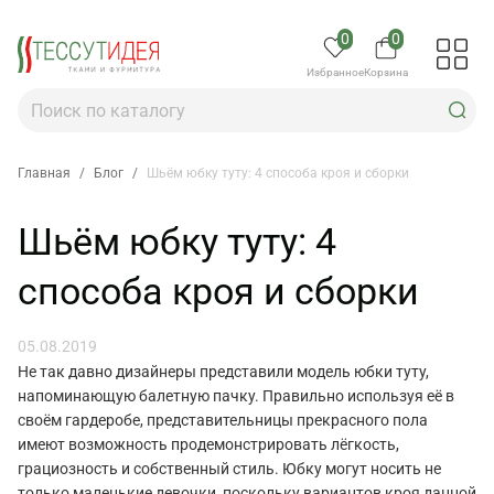
0
0
Избранное
Корзина
Главная
/
Блог
/
Шьём юбку туту: 4 способа кроя и сборки
Шьём юбку туту: 4
способа кроя и сборки
05.08.2019
Не так давно дизайнеры представили модель юбки туту,
напоминающую балетную пачку. Правильно используя её в
своём гардеробе, представительницы прекрасного пола
имеют возможность продемонстрировать лёгкость,
грациозность и собственный стиль. Юбку могут носить не
только маленькие девочки, поскольку вариантов кроя данной