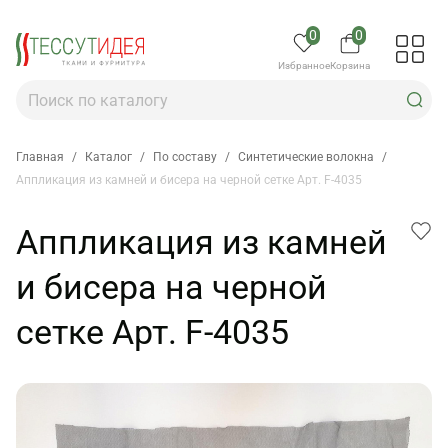
0
0
Избранное
Корзина
Главная
/
Каталог
/
По составу
/
Синтетические волокна
/
Аппликация из камней и бисера на черной сетке Арт. F-4035
Аппликация из камней
и бисера на черной
сетке Арт. F-4035