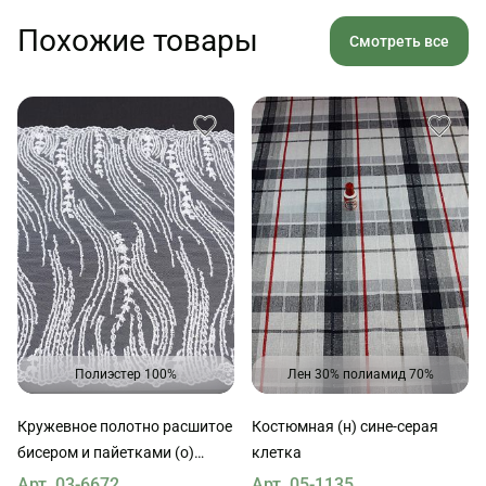
Похожие товары
Смотреть все
Полиэстер 100%
Лен 30% полиамид 70%
Кружевное полотно расшитое
Костюмная (н) сине-серая
бисером и пайетками (о)
клетка
белое
Арт. 03-6672
Арт. 05-1135