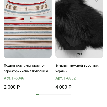
Мех
Подвяз комплект красно-
Элемент меховой воротник
серо-коричневые полоски на
черный
персиковом
Арт. F-5346
Арт. F-6882
2 000 ₽
4 000 ₽