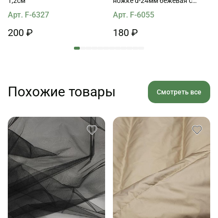
1,2см
ножке d-24мм бежевая с
антико вставкой
Арт. F-6327
Арт. F-6055
200 ₽
180 ₽
Похожие товары
Смотреть все