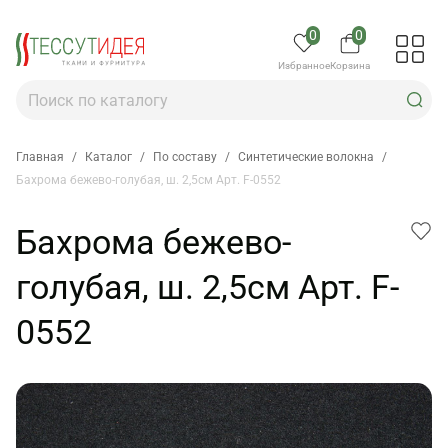
0
0
Избранное
Корзина
Главная
/
Каталог
/
По составу
/
Синтетические волокна
/
Бахрома бежево-голубая, ш. 2,5см Арт. F-0552
Бахрома бежево-
голубая, ш. 2,5см Арт. F-
0552