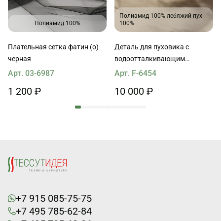
Полиамид 100% лебяжий пух
Полиамид 100%
100%
Плательная сетка фатин (о)
Деталь для пуховика с
черная
водоотталкивающим
покрытием наполнитель пух
Арт. 03-6987
Арт. F-6454
90*65см светло-бежевая
1 200 ₽
10 000 ₽
+7 915 085-75-75
+7 495 785-62-84