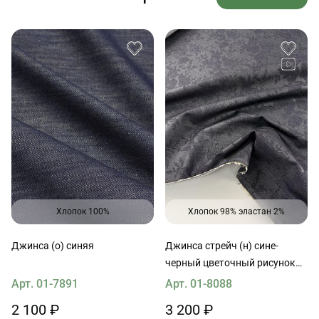
Хлопок 100%
Хлопок 98% эластан 2%
Джинса (о) синяя
Джинса стрейч (н) сине-
черный цветочный рисунок
на темно-сером
Арт. 01-7891
Арт. 01-8088
2 100 ₽
3 200 ₽