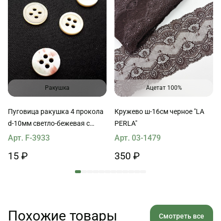
Ракушка
Ацетат 100%
Пуговица ракушка 4 прокола
Кружево ш-16см черное "LA
d-10мм светло-бежевая с
PERLA"
ободком
Арт. F-3933
Арт. 03-1479
15 ₽
350 ₽
Похожие товары
Смотреть все