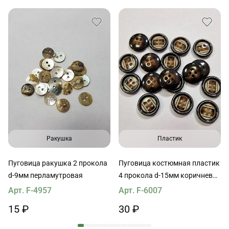
Ракушка
Пластик
Пуговица ракушка 2 прокола
Пуговица костюмная пластик
d-9мм перламутровая
4 прокола d-15мм коричневая
с молочными полосами
Арт. F-4957
Арт. F-6007
15 ₽
30 ₽