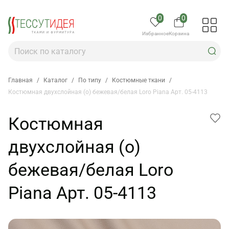
0
0
Избранное
Корзина
Главная
/
Каталог
/
По типу
/
Костюмные ткани
/
Костюмная двухслойная (о) бежевая/белая Loro Piana Арт. 05-4113
Костюмная
двухслойная (о)
бежевая/белая Loro
Piana Арт. 05-4113