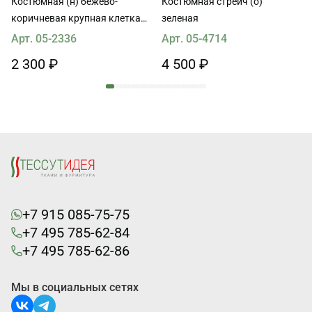
Костюмная (н) бежево-
Костюмная стрейч (о)
коричневая крупная клетка
зеленая
ш-155см
Арт. 05-2336
Арт. 05-4714
2 300 ₽
4 500 ₽
+7 915 085-75-75
+7 495 785-62-84
+7 495 785-62-86
Мы в социальных сетях