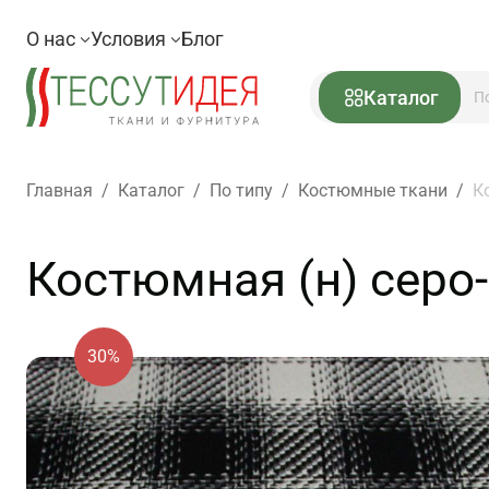
О нас
Условия
Блог
Каталог
Главная
/
Каталог
/
По типу
/
Костюмные ткани
/
К
Костюмная (н) серо
30%