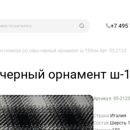
+7 495
остюмная (н) серо-черный орнамент ш-150см Арт. 05-2123
-черный орнамент ш-1
Артикул: 05-212
Страна:
Италия
Состав:
Шерсть 