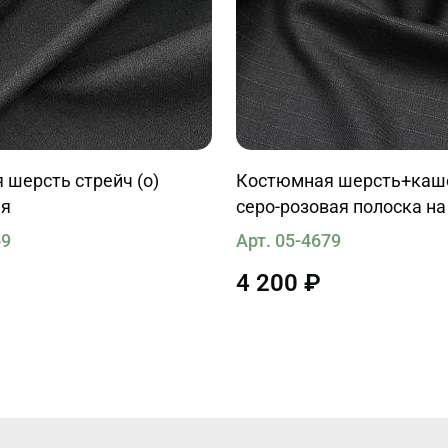
шерсть стрейч (о)
Костюмная шерсть+каше
ая
серо-розовая полоска на
сером
69
Арт. 05-4679
4 200 ₽