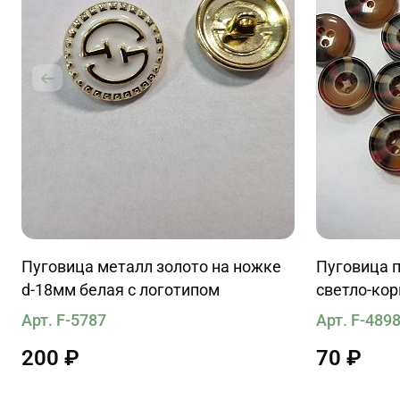
Пуговица металл золото на ножке
Пуговица п
d-18мм белая с логотипом
светло-кор
черными п
Арт. F-5787
Арт. F-489
200 ₽
70 ₽