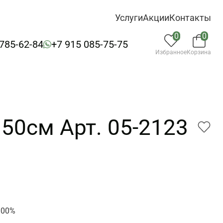
Услуги
Акции
Контакты
0
0
 785-62-84
+7 915 085-75-75
Избранное
Корзина
50см Арт. 05-2123
3
100%