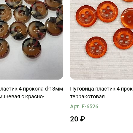
ластик 4 прокола d-13мм
Пуговица пластик 4 про
ичневая с красно-
терракотовая
рожилками
8
Арт. F-6526
20 ₽