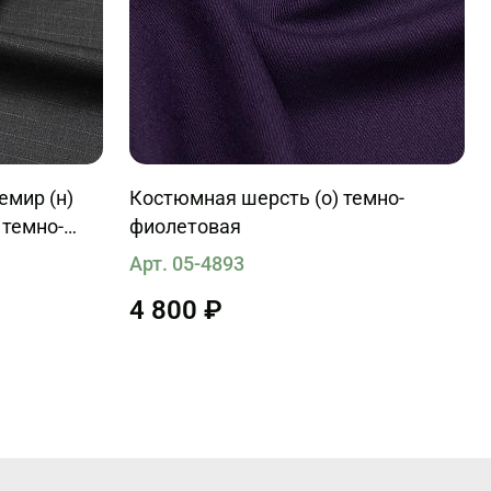
мир (н)
Костюмная шерсть (о) темно-
 темно-
фиолетовая
Арт. 05-4893
4 800 ₽