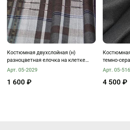
Костюмная двухслойная (н)
Костюмная 
разноцветная елочка на клетке
темно-сер
ш-160см
Арт. 05-2029
Арт. 05-51
1 600 ₽
4 500 ₽