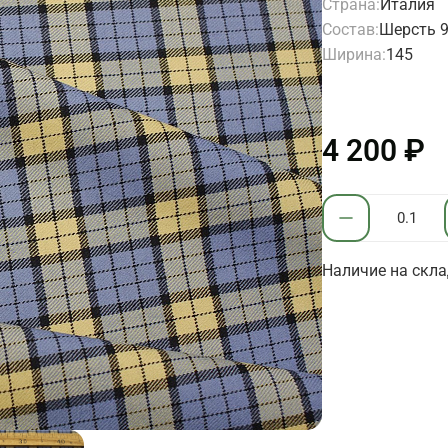
Страна:
Италия
Состав:
Шерсть 9
Ширина:
145
4 200 ₽
Наличие на скла