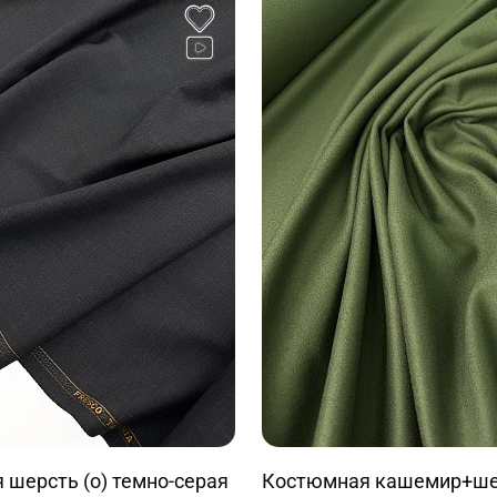
шерсть (о) темно-серая
Костюмная кашемир+шер