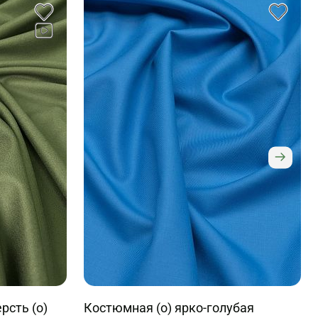
сть (о)
Костюмная (о) ярко-голубая