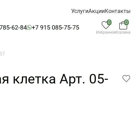
Услуги
Акции
Контакты
0
0
 785-62-84
+7 915 085-75-75
Избранное
Корзина
737
я клетка Арт. 05-
7