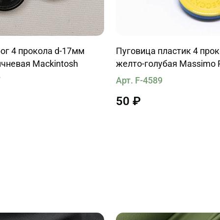
ог 4 прокола d-17мм
Пуговица пластик 4 про
чневая Mackintosh
желто-голубая Massimo 
7
Арт. F-4589
50 ₽