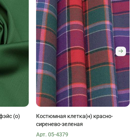
фэйс (о)
Костюмная клетка(н) красно-
сиренево-зеленая
Арт. 05-4379