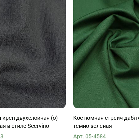
креп двухслойная (о)
Костюмная стрейч дабл 
ая в стиле Scervino
темно-зеленая
23
Арт. 05-4584