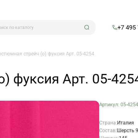
+7 495
остюмная стрейч (о) фуксия Арт. 05-4254
) фуксия Арт. 05-425
Артикул: 05-425
Страна:
Италия
Состав:
Шерсть 9