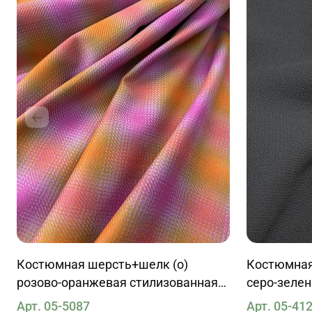
Костюмная шерсть+шелк (о)
Костюмная 
розово-оранжевая стилизованная
серо-зелен
клетка
Арт. 05-5087
Арт. 05-41