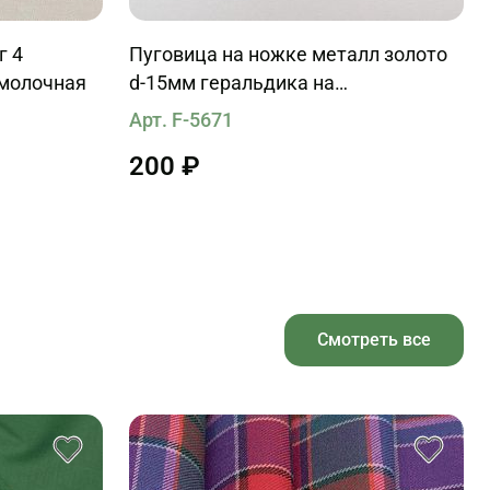
г 4
Пуговица на ножке металл золото
-молочная
d-15мм геральдика на
терракотовом
Арт. F-5671
200 ₽
Смотреть все