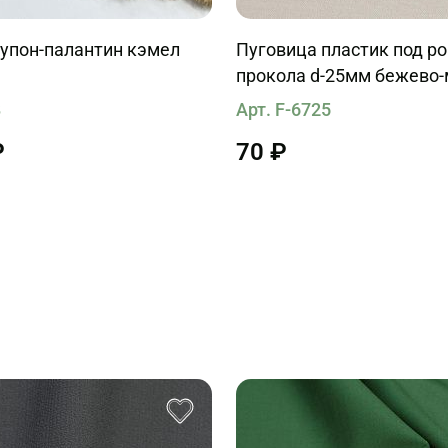
упон-палантин кэмел
Пуговица пластик под ро
прокола d-25мм бежево
8
Арт. F-6725
₽
70 ₽