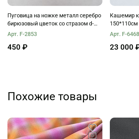
Пуговица на ножке металл серебро
Кашемир к
бирюзовый цветок со стразом d-
150*110см
22mm
Арт. F-2853
Арт. F-646
450 ₽
23 000 
Похожие товары