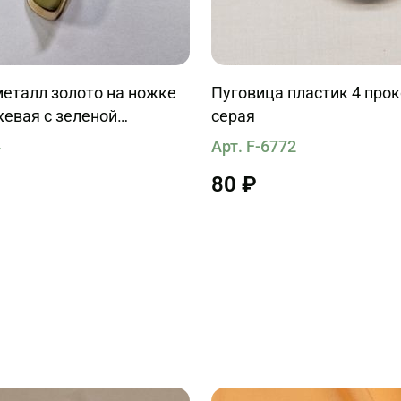
еталл золото на ножке
Пуговица пластик 4 про
евая с зеленой
серая
4
Арт. F-6772
80 ₽