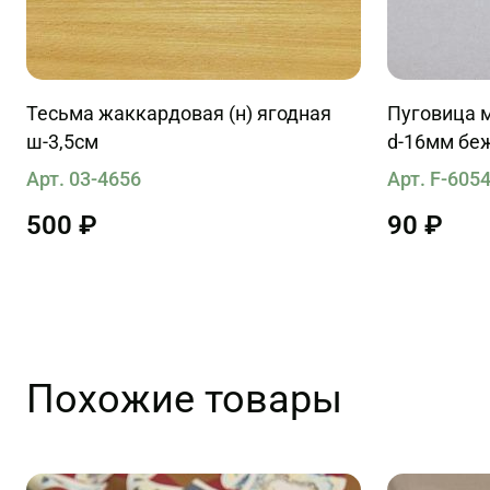
Тесьма жаккардовая (н) ягодная
Пуговица м
ш-3,5см
d-16мм беж
вставкой
Арт. 03-4656
Арт. F-605
500 ₽
90 ₽
Похожие товары