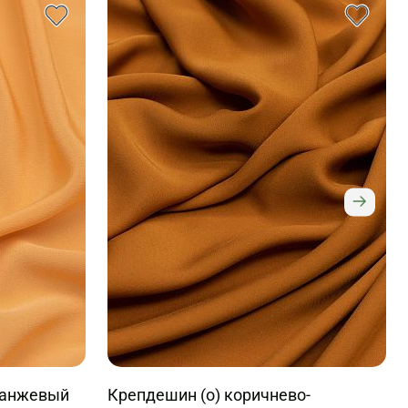
ранжевый
Крепдешин (о) коричнево-