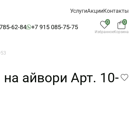
Услуги
Акции
Контакты
0
0
 785-62-84
+7 915 085-75-75
Избранное
Корзина
953
на айвори Арт. 10-
3