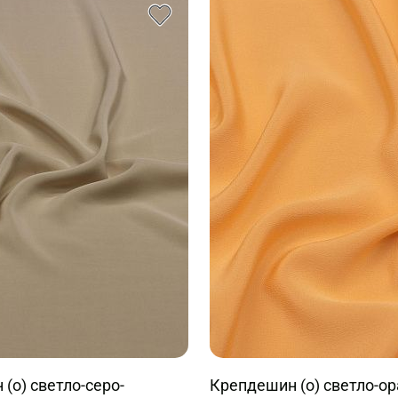
(о) светло-серо-
Крепдешин (о) светло-о