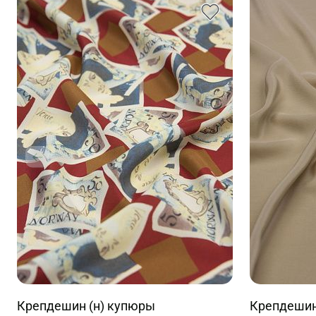
Крепдешин (н) купюры
Крепдешин 