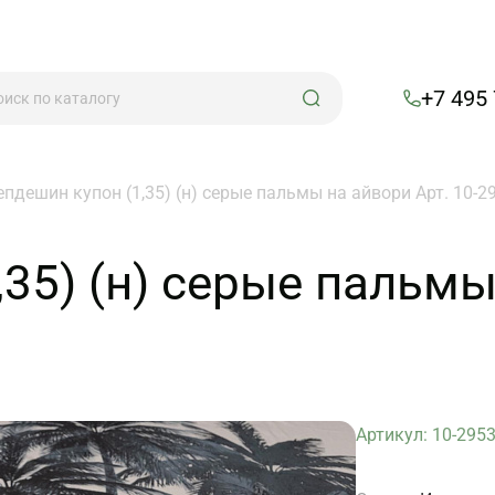
+7 495
епдешин купон (1,35) (н) серые пальмы на айвори Арт. 10-2
35) (н) серые пальмы 
Артикул: 10-295