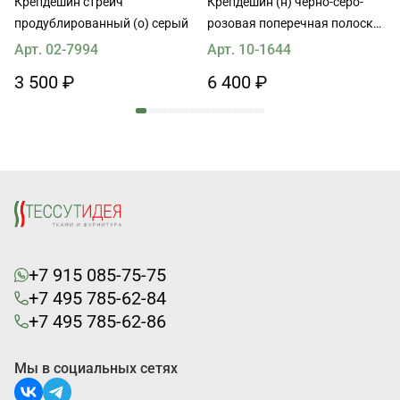
Крепдешин стрейч
Крепдешин (н) черно-серо-
продублированный (о) серый
розовая поперечная полоска
на белом
Арт. 02-7994
Арт. 10-1644
3 500 ₽
6 400 ₽
+7 915 085-75-75
+7 495 785-62-84
+7 495 785-62-86
Мы в социальных сетях