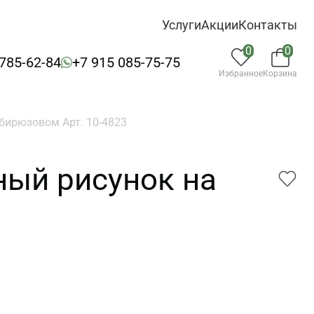
Услуги
Акции
Контакты
0
0
 785-62-84
+7 915 085-75-75
Избранное
Корзина
бирюзовом Арт. 10-4823
ный рисунок на
3