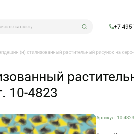
+7 495
епдешин (н) стилизованный растительный рисунок на серо-
изованный раститель
. 10-4823
Артикул: 10-482