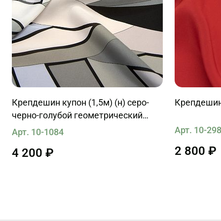
Крепдешин купон (1,5м) (н) серо-
Крепдешин
черно-голубой геометрический
орнамент в стиле Bessi
Арт. 10-29
Арт. 10-1084
2 800 ₽
4 200 ₽