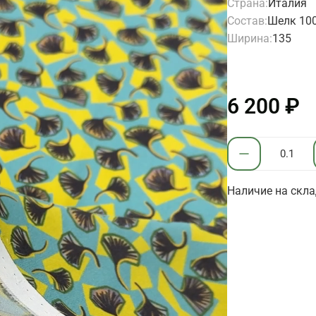
Страна:
Италия
Состав:
Шелк 10
Ширина:
135
6 200 ₽
Наличие на склад