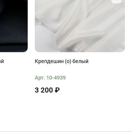
ый
Крепдешин (о) белый
Арт. 10-4939
3 200 ₽