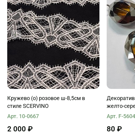
Кружево (о) розовое ш-8,5см в
Декоратив
стиле SCERVINO
желто-сер
Арт. 10-0667
Арт. F-560
2 000 ₽
80 ₽