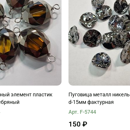
ный элемент пластик
Пуговица металл никель
ебряный
d-15мм фактурная
4
Арт. F-5744
150 ₽