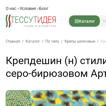
О нас
Условия
Блог
Каталог
Главная
/
Каталог
/
По типу
/
Крепы шелковые
/
Кр
Крепдешин (н) стил
серо-бирюзовом Арт