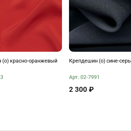
 (о) красно-оранжевый
Крепдешин (о) сине-сер
83
Арт. 02-7991
2 300 ₽