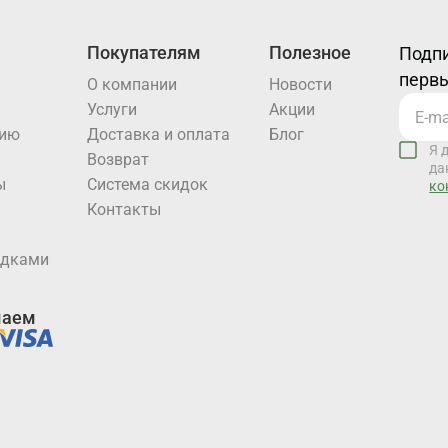
Покупателям
Полезное
Подпи
первы
О компании
Новости
Услуги
Акции
нию
Доставка и оплата
Блог
Я 
Возврат
да
ы
Система скидок
ко
Контакты
идками
маем