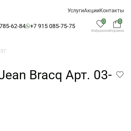
Услуги
Акции
Контакты
0
0
 785-62-84
+7 915 085-75-75
Избранное
Корзина
337
ean Bracq Арт. 03-
7