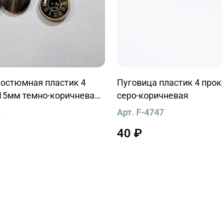
костюмная пластик 4
Пуговица пластик 4 про
-15мм темно-коричневая
серо-коричневая
атом
2
Арт. F-4747
40 ₽