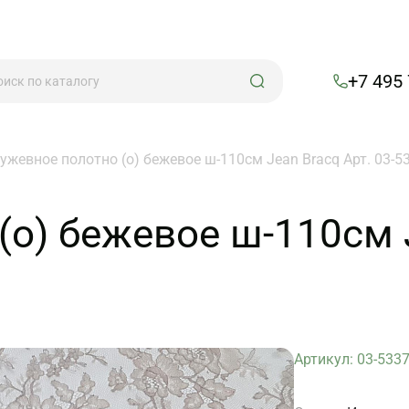
+7 495
ужевное полотно (о) бежевое ш-110см Jean Bracq Арт. 03-5
о) бежевое ш-110см J
Артикул: 03-533