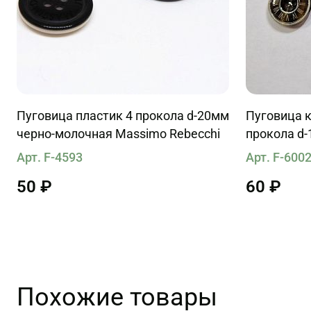
Пуговица пластик 4 прокола d-20мм
Пуговица 
черно-молочная Massimo Rebecchi
прокола d
с цифербл
Арт. F-4593
Арт. F-600
50 ₽
60 ₽
Похожие товары