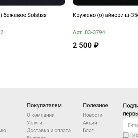
) бежевое Solstiss
Кружево (о) айвори ш-35с
32
Арт. 03-3794
2 500 ₽
Покупателям
Полезное
Подпи
первы
О компании
Новости
Услуги
Акции
нию
Доставка и оплата
Блог
Я 