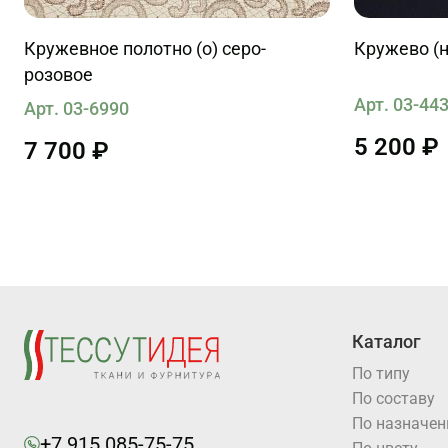
Кружевное полотно (о) серо-
Кружево (н
розовое
Арт. 03-44
Арт. 03-6990
5 200 ₽
7 700 ₽
Каталог
По типу
По составу
По назначе
+7 915 085-75-75