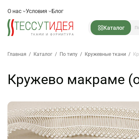
О нас
Условия
Блог
Каталог
Главная
/
Каталог
/
По типу
/
Кружевные ткани
/
Кр
Кружево макраме (о)