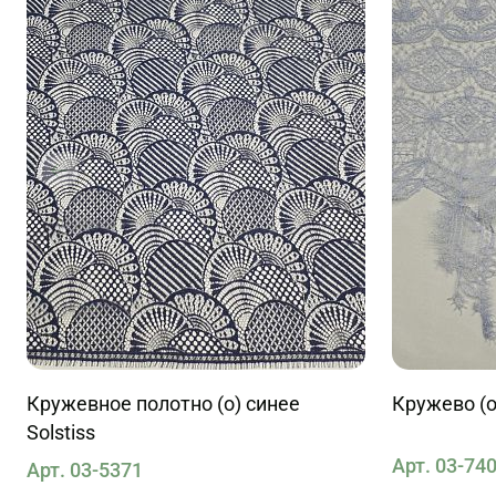
Кружевное полотно (о) синее
Кружево (о
Solstiss
Арт. 03-74
Арт. 03-5371