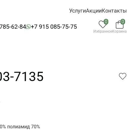
Услуги
Акции
Контакты
0
0
 785-62-84
+7 915 085-75-75
Избранное
Корзина
03-7135
5
30% полиамид 70%