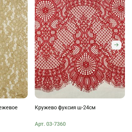
бежевое
Кружево фуксия ш-24см
Арт. 03-7360