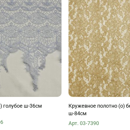
) голубое ш-36см
Кружевное полотно (о) 
ш-84см
06
Арт. 03-7390