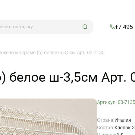
+7 495
ужево макраме (о) белое ш-3,5см Арт. 03-7135
 белое ш-3,5см Арт. 
Артикул: 03-713
Страна:
Италия
Состав:
Хлопок 