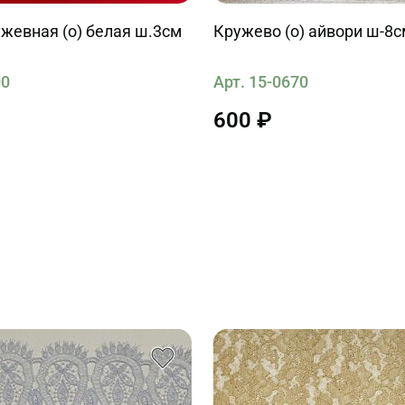
жевная (о) белая ш.3см
Кружево (о) айвори ш-8с
00
Арт. 15-0670
600 ₽