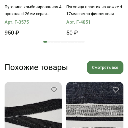
Пуговица комбинированная 4
Пуговица пластик на ножке d-
прокола d-26мм серая
17мм светло-фиолетовая
ракушка со стразами
Арт. F-3575
Арт. F-4851
950 ₽
50 ₽
Похожие товары
Смотреть все