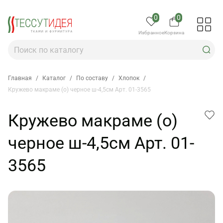
0
0
Избранное
Корзина
Главная
/
Каталог
/
По составу
/
Хлопок
/
Кружево макраме (о) черное ш-4,5см Арт. 01-3565
Кружево макраме (о)
черное ш-4,5см Арт. 01-
3565