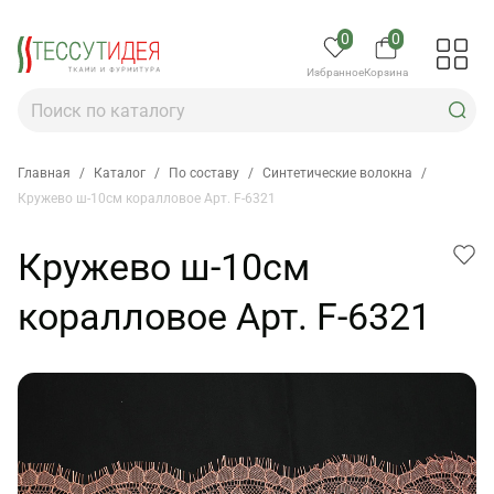
0
0
Избранное
Корзина
Главная
/
Каталог
/
По составу
/
Синтетические волокна
/
Кружево ш-10см коралловое Арт. F-6321
Кружево ш-10см
коралловое Арт. F-6321