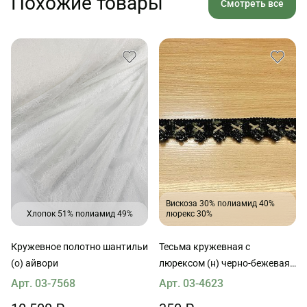
Похожие товары
Смотреть все
Вискоза 30% полиамид 40%
Хлопок 51% полиамид 49%
люрекс 30%
Кружевное полотно шантильи
Тесьма кружевная с
(о) айвори
люрексом (н) черно-бежевая
ш-3,5см
Арт. 03-7568
Арт. 03-4623