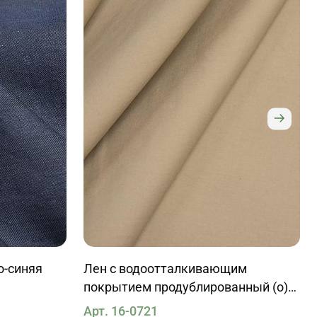
о-синяя
Лен с водоотталкивающим
покрытием продублированный (о)
айвори
Арт. 16-0721