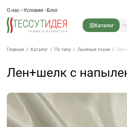
О нас
Условия
Блог
Каталог
Главная
/
Каталог
/
По типу
/
Льняные ткани
/
Лен+
Лен+шелк с напылен