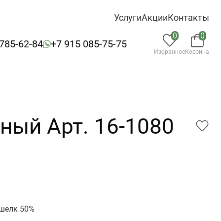
Услуги
Акции
Контакты
0
0
 785-62-84
+7 915 085-75-75
Избранное
Корзина
ный Арт. 16-1080
0
 шелк 50%