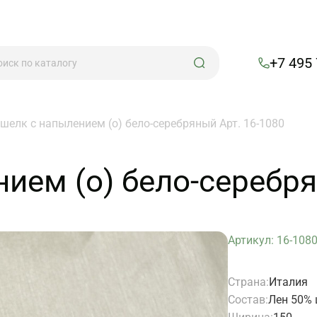
+7 495
шелк с напылением (о) бело-серебряный Арт. 16-1080
ием (о) бело-серебря
Артикул: 16-108
Страна:
Италия
Состав:
Лен 50%