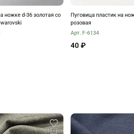
а ножке d-36 золотая со
Пуговица пластик на но
warovski
розовая
0
Арт. F-6134
40 ₽