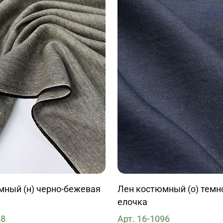
мный (н) черно-бежевая
Лен костюмный (о) темн
елочка
28
Арт. 16-1096