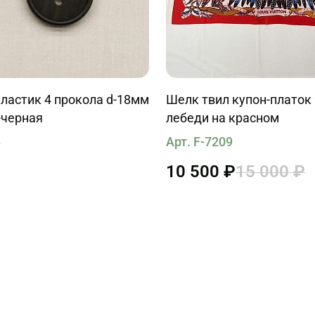
ластик 4 прокола d-18мм
Шелк твил купон-платок
-черная
лебеди на красном
8
Арт. F-7209
10 500 ₽
15 000 ₽