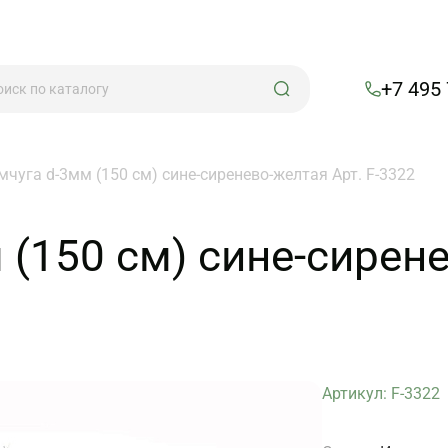
+7 495
чуга d-3мм (150 см) сине-сиренево-желтая Арт. F-3322
(150 см) сине-сирене
Артикул: F-3322