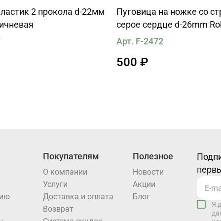
ластик 2 прокола d-22мм
Пуговица на ножке со с
ричневая
серое сердце d-26mm Roberto
Cavalli
7
Арт. F-2472
500 ₽
Покупателям
Полезное
Подпи
первы
О компании
Новости
Услуги
Акции
нию
Доставка и оплата
Блог
Я 
Возврат
да