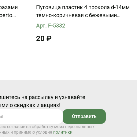
тразами
Пуговица пластик 4 прокола d-14мм
темно-коричневая с бежевыми
вкраплениями
Арт. F-5332
20 ₽
шитесь на рассылку и узнавайте
ми о скидках и акциях!
Отправить
даю согласие на обработку моих персональных
нных и принимаю условия
политики