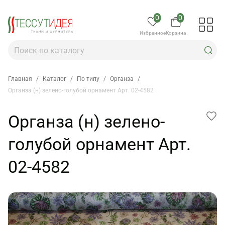
0
0
Избранное
Корзина
Главная
/
Каталог
/
По типу
/
Органза
/
Органза (н) зелено-голубой орнамент Арт. 02-4582
Органза (н) зелено-
голубой орнамент Арт.
02-4582