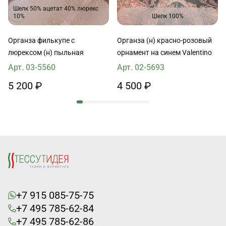
Шелк 50% ацетат 40% люрекс
10%
Шелк 100%
Органза филькупе с
Органза (н) красно-розовый
люрексом (н) пыльная
орнамент на синем Valentino
Арт. 03-5560
Арт. 02-5693
5 200 ₽
4 500 ₽
+7 915 085-75-75
+7 495 785-62-84
+7 495 785-62-86