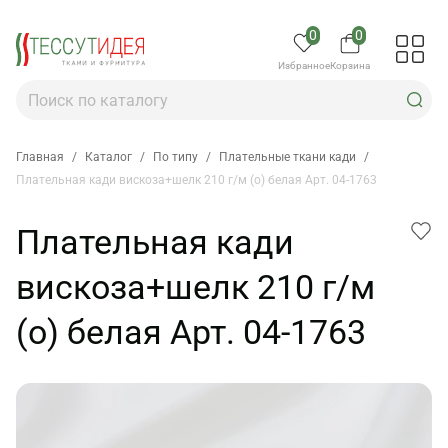
0
0
Избранное
Корзина
Главная
/
Каталог
/
По типу
/
Плательные ткани кади
/
Плательная кади вискоза+шелк 210 г/м (о) белая Арт. 04-1763
Плательная кади
вискоза+шелк 210 г/м
(о) белая Арт. 04-1763