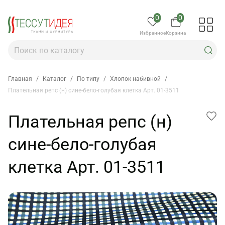
0
0
Избранное
Корзина
Главная
/
Каталог
/
По типу
/
Хлопок набивной
/
Плательная репс (н) сине-бело-голубая клетка Арт. 01-3511
Плательная репс (н)
сине-бело-голубая
клетка Арт. 01-3511