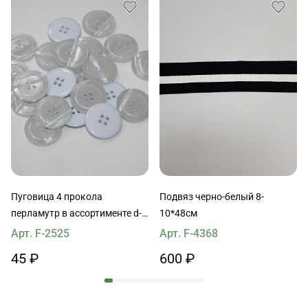
Пуговица 4 прокола
Подвяз черно-белый 8-
перламутр в ассортименте d-
10*48см
24-28mm
Арт. F-2525
Арт. F-4368
45 ₽
600 ₽