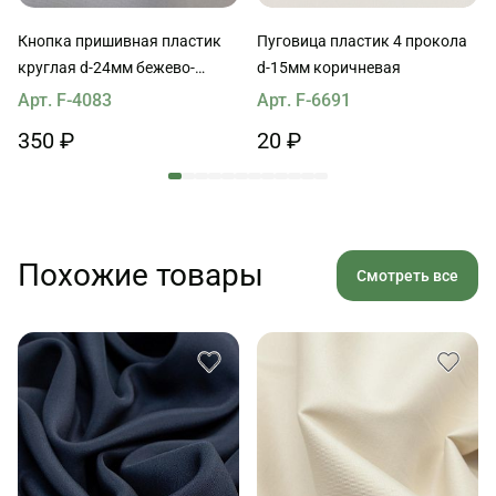
Кнопка пришивная пластик
Пуговица пластик 4 прокола
круглая d-24мм бежево-
d-15мм коричневая
коричневая
Арт. F-4083
Арт. F-6691
350 ₽
20 ₽
Похожие товары
Смотреть все