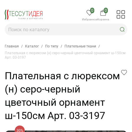
0
0
Избранное
Корзина
Главная
/
Каталог
/
По типу
/
Плательные ткани
/
Плательная с люрексом (н) серо-черный цветочный орнамент ш-150см
Арт. 03-3197
Плательная с люрексом
(н) серо-черный
цветочный орнамент
ш-150см Арт. 03-3197
30%