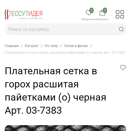
0
0
Избранное
Корзина
Главная
/
Каталог
/
По типу
/
Сетки и фатин
/
Плательная сетка в горох расшитая пайетками (о) черная Арт. 03-7383
Плательная сетка в
горох расшитая
пайетками (о) черная
Арт. 03-7383