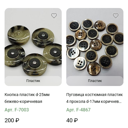
Пластик
Пластик
Кнопка пластик d-25мм
Пуговица костюмная пластик
бежево-коричневая
4 прокола d-17мм коричневая
с ободком Roberto Cavalli
Арт. F-7003
Арт. F-4867
200 ₽
40 ₽