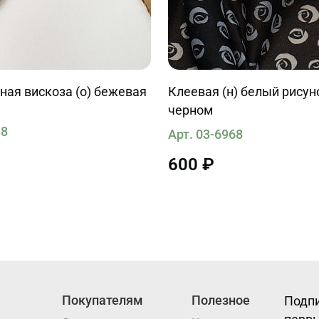
ая вискоза (о) бежевая
Клеевая (н) белый рисун
черном
38
Арт. 03-6968
600 ₽
Покупателям
Полезное
Подпи