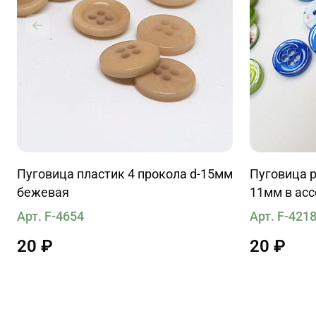
Пуговица пластик 4 прокола d-15мм
Пуговица р
бежевая
11мм в ас
Арт. F-4654
Арт. F-421
20 ₽
20 ₽