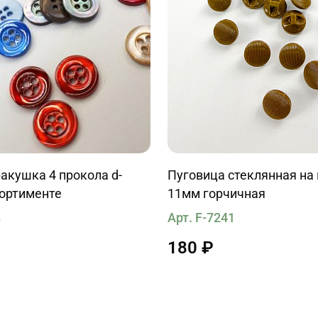
акушка 4 прокола d-
Пуговица стеклянная на 
сортименте
11мм горчичная
8
Арт. F-7241
180 ₽