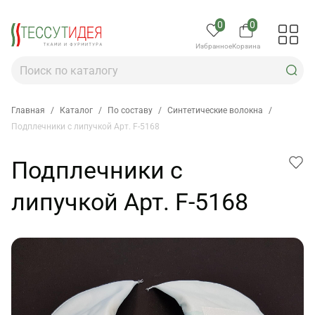
0
0
Избранное
Корзина
Главная
/
Каталог
/
По составу
/
Синтетические волокна
/
Подплечники с липучкой Арт. F-5168
Подплечники с
липучкой Арт. F-5168