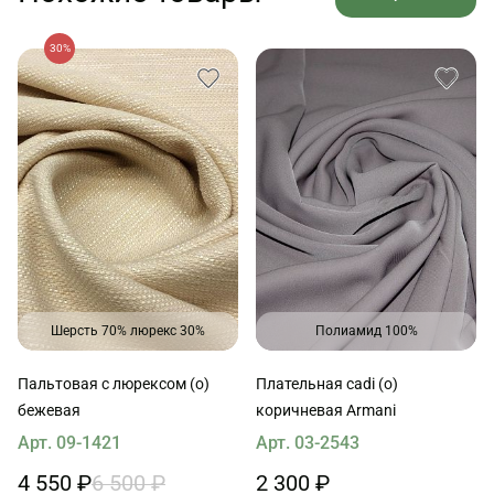
30%
Шерсть 70% люрекс 30%
Полиамид 100%
Пальтовая с люрексом (о)
Плательная cadi (о)
бежевая
коричневая Armani
Арт. 09-1421
Арт. 03-2543
4 550 ₽
6 500 ₽
2 300 ₽