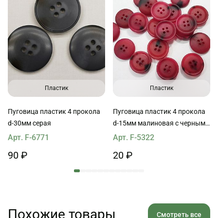
Пластик
Пластик
Пуговица пластик 4 прокола
Пуговица пластик 4 прокола
d-30мм серая
d-15мм малиновая с черными
вкраплениями
Арт. F-6771
Арт. F-5322
90 ₽
20 ₽
Похожие товары
Смотреть все