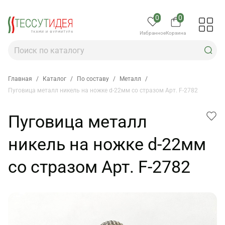
0
0
Избранное
Корзина
Главная
/
Каталог
/
По составу
/
Металл
/
Пуговица металл никель на ножке d-22мм со стразом Арт. F-2782
Пуговица металл
никель на ножке d-22мм
со стразом Арт. F-2782