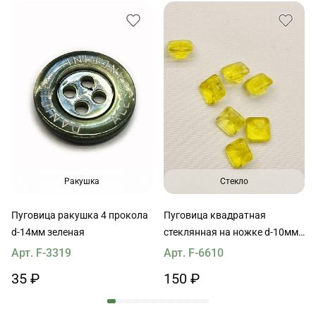
Ракушка
Стекло
Пуговица ракушка 4 прокола
Пуговица квадратная
d-14мм зеленая
стеклянная на ножке d-10мм
желтая прозрачная
Арт. F-3319
Арт. F-6610
35 ₽
150 ₽