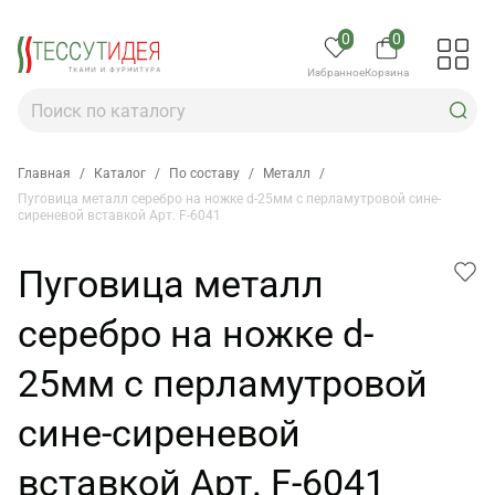
0
0
Избранное
Корзина
Главная
/
Каталог
/
По составу
/
Металл
/
Пуговица металл серебро на ножке d-25мм с перламутровой сине-
сиреневой вставкой Арт. F-6041
Пуговица металл
серебро на ножке d-
25мм с перламутровой
сине-сиреневой
вставкой Арт. F-6041