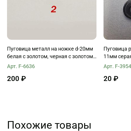
Пуговица металл на ножке d-20мм
Пуговица р
белая с золотом, черная с золотом,
11мм сера
черная с серебром
Арт. F-6636
Арт. F-395
200 ₽
20 ₽
Похожие товары