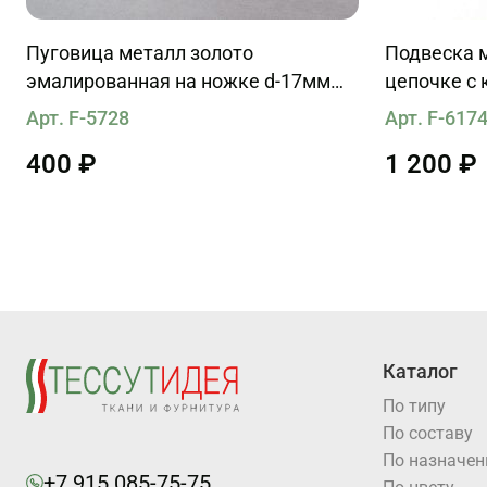
Пуговица металл золото
Подвеска 
эмалированная на ножке d-17мм
цепочке с
буква "М" из страз на белом
камнями и
Арт. F-5728
Арт. F-617
400 ₽
1 200 ₽
Каталог
По типу
По составу
По назначе
+7 915 085-75-75