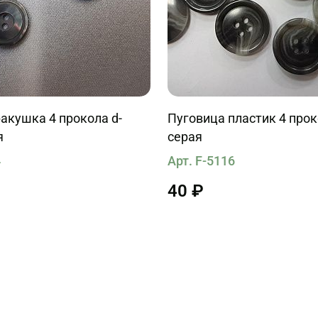
акушка 4 прокола d-
Пуговица пластик 4 про
я
серая
4
Арт. F-5116
40 ₽