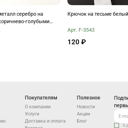
металл серебро на
Крючок на тесьме белы
 коричнево-голубыми
 кисточкой 50см
Арт. F-3543
4
120 ₽
Покупателям
Полезное
Подпи
первы
О компании
Новости
Услуги
Акции
нию
Доставка и оплата
Блог
Я 