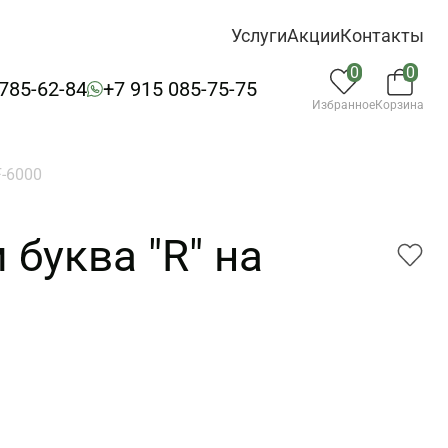
Услуги
Акции
Контакты
0
0
 785-62-84
+7 915 085-75-75
Избранное
Корзина
F-6000
буква "R" на