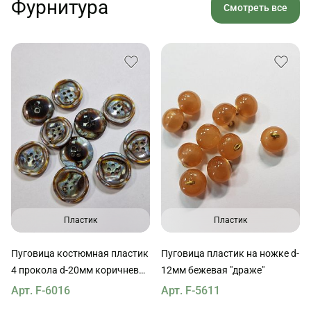
Фурнитура
Смотреть все
Пластик
Пластик
Пуговица костюмная пластик
Пуговица пластик на ножке d-
4 прокола d-20мм коричнево-
12мм бежевая "драже"
голубая перламутровая
Арт. F-6016
Арт. F-5611