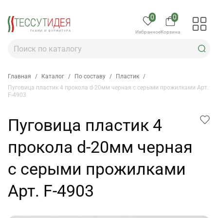
0
0
Избранное
Корзина
Главная
/
Каталог
/
По составу
/
Пластик
/
Пуговица пластик 4 прокола d-20мм черная с серыми прожилками Арт.
F-4903
Пуговица пластик 4
прокола d-20мм черная
с серыми прожилками
Арт. F-4903