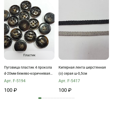
Пластик
Пуговица пластик 4 прокола
Киперная лента шерстянная
d-20мм бежево-коричневая
(о) серая ш-0,5см
Max Mara
Арт. F-5194
Арт. F-5417
100 ₽
100 ₽