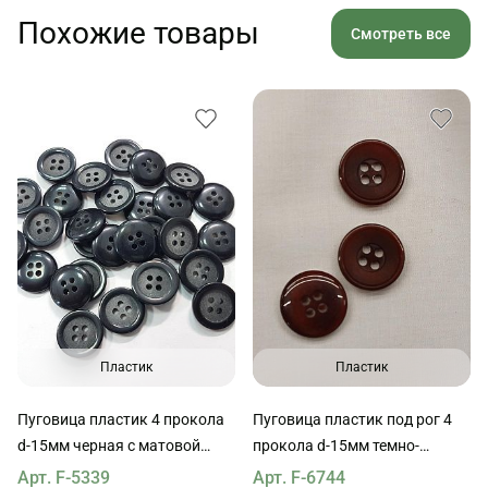
Похожие товары
Смотреть все
Пластик
Пластик
Пуговица пластик 4 прокола
Пуговица пластик под рог 4
d-15мм черная с матовой
прокола d-15мм темно-
серединкой
бордовая
Арт. F-5339
Арт. F-6744