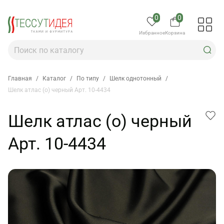
0
0
Избранное
Корзина
Главная
/
Каталог
/
По типу
/
Шелк однотонный
/
Шелк атлас (о) черный Арт. 10-4434
Шелк атлас (о) черный
Арт. 10-4434