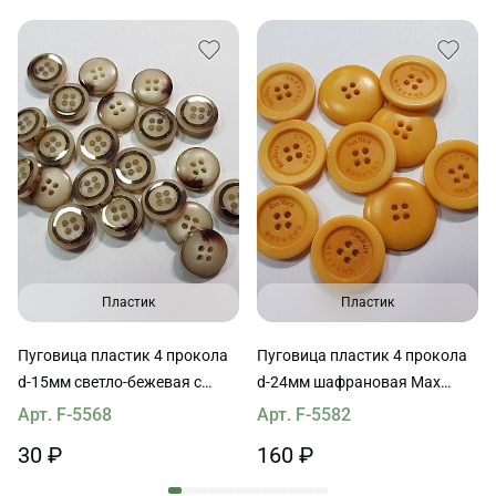
Пластик
Пластик
Пуговица пластик 4 прокола
Пуговица пластик 4 прокола
d-15мм светло-бежевая с
d-24мм шафрановая Max
золотым ободком
Mara
Арт. F-5568
Арт. F-5582
30 ₽
160 ₽