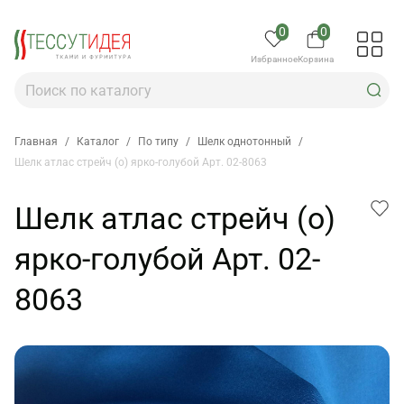
0
0
Избранное
Корзина
Главная
/
Каталог
/
По типу
/
Шелк однотонный
/
Шелк атлас стрейч (о) ярко-голубой Арт. 02-8063
Шелк атлас стрейч (о)
ярко-голубой Арт. 02-
8063