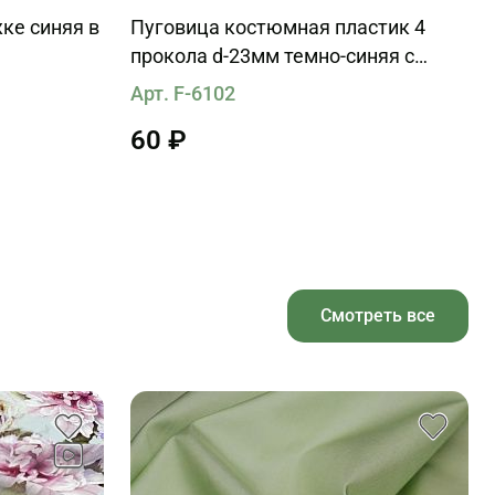
ке синяя в
Пуговица костюмная пластик 4
прокола d-23мм темно-синяя с
голубыми прожилками
Арт. F-6102
60 ₽
Смотреть все