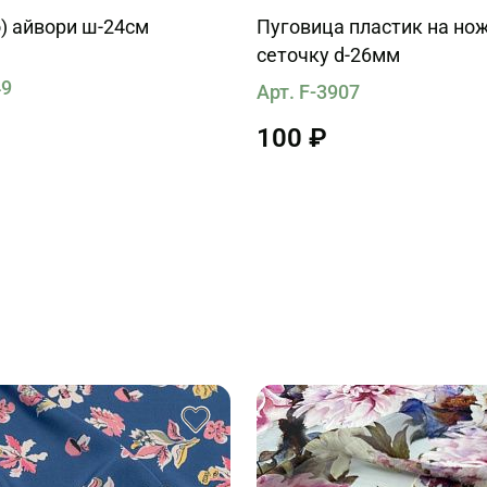
) айвори ш-24см
Пуговица пластик на нож
сеточку d-26мм
49
Арт. F-3907
100 ₽