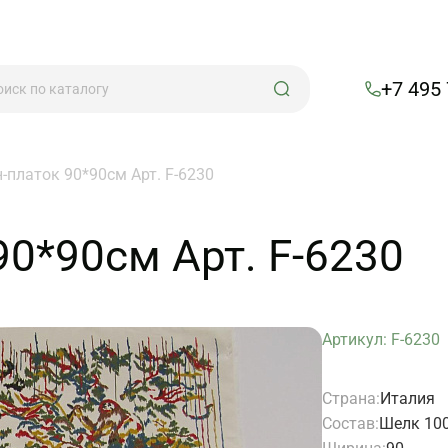
+7 495
-платок 90*90см Арт. F-6230
90*90см Арт. F-6230
Артикул: F-6230
Страна:
Италия
Состав:
Шелк 10