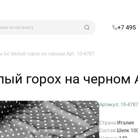
+7 495
 (н) белый горох на черном Арт. 10-4787
лый горох на черном 
Артикул: 10-478
Страна:
Италия
Состав:
Шелк 10