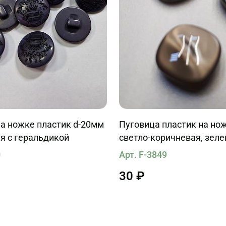
а ножке пластик d-20мм
Пуговица пластик на но
я с геральдикой
светло-коричневая, зеле
0
Арт. F-3849
30 ₽