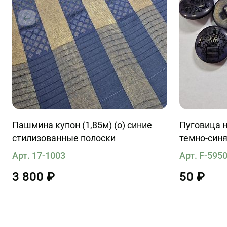
Пашмина купон (1,85м) (о) синие
Пуговица н
стилизованные полоски
темно-синя
Арт. 17-1003
Арт. F-595
3 800 ₽
50 ₽