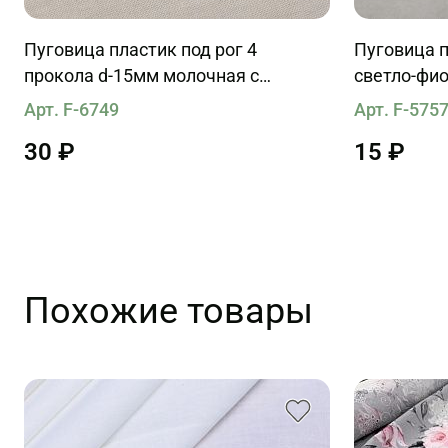
Пуговица пластик под рог 4
Пуговица п
прокола d-15мм молочная с
светло-фи
коричневыми вкраплениями
Арт. F-6749
Арт. F-575
30 ₽
15 ₽
Похожие товары