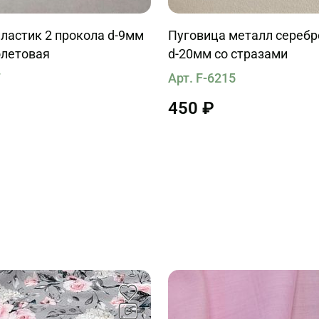
ластик 2 прокола d-9мм
Пуговица металл серебр
олетовая
d-20мм со стразами
7
Арт. F-6215
450 ₽