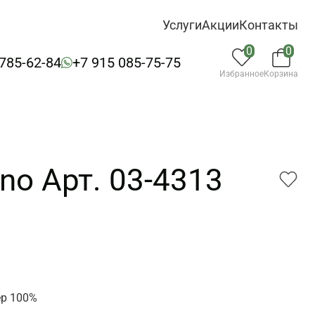
Услуги
Акции
Контакты
0
0
 785-62-84
+7 915 085-75-75
Избранное
Корзина
no Арт. 03-4313
3
ер 100%