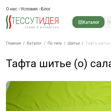
О нас
Условия
Блог
Каталог
Главная
/
Каталог
/
По типу
/
Шитье
/
Тафта шитье (
Тафта шитье (о) сал