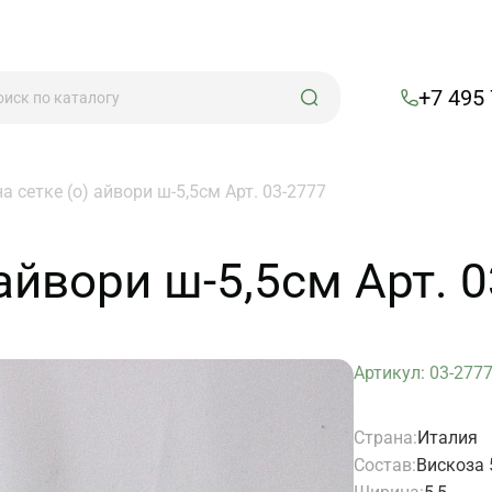
+7 495
а сетке (о) айвори ш-5,5см Арт. 03-2777
 айвори ш-5,5см Арт. 
Артикул: 03-277
Страна:
Италия
Состав:
Вискоза