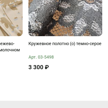
бежево-
Кружевное полотно (о) темно-серое
 молочном
Арт. 03-5498
3 300 ₽