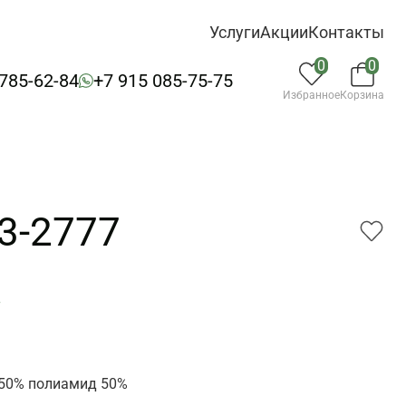
Услуги
Акции
Контакты
0
0
 785-62-84
+7 915 085-75-75
Избранное
Корзина
03-2777
7
 50% полиамид 50%