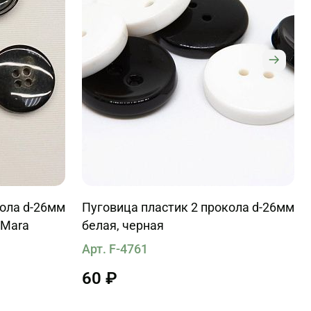
кола d-26мм
Пуговица пластик 2 прокола d-26мм
 Mara
белая, черная
Арт. F-4761
60 ₽