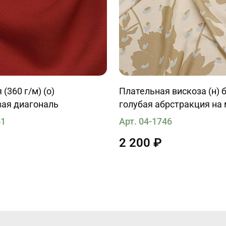
(360 г/м) (о)
Плательная вискоза (н) 
вая диагональ
голубая абрстракция на
51
Арт. 04-1746
2 200 ₽