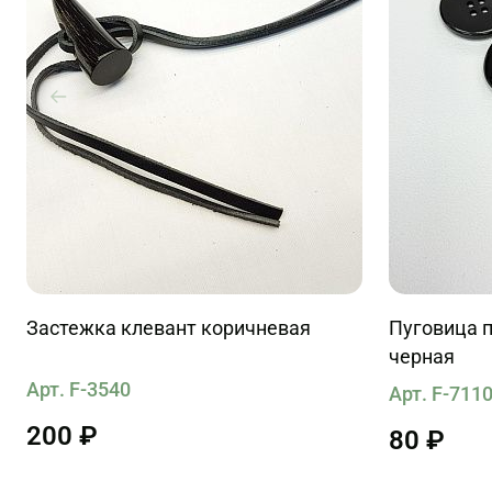
Застежка клевант коричневая
Пуговица п
черная
Арт. F-3540
Арт. F-711
200 ₽
80 ₽