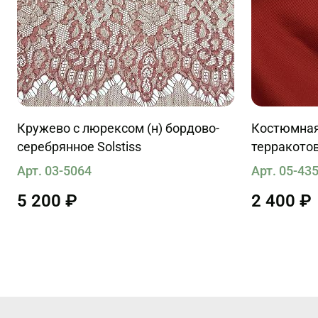
Кружево с люрексом (н) бордово-
Костюмная 
серебрянное Solstiss
терракото
Арт. 03-5064
Арт. 05-43
5 200 ₽
2 400 ₽