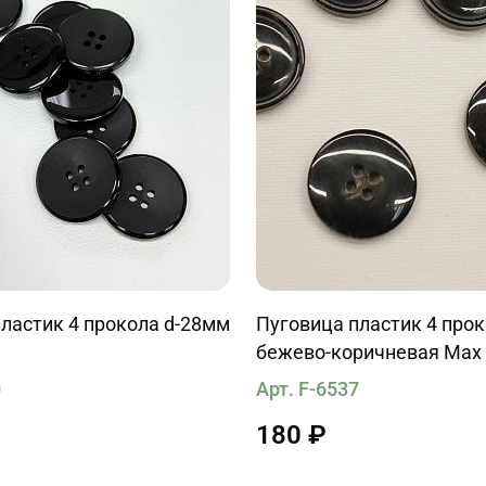
ластик 4 прокола d-28мм
Пуговица пластик 4 про
бежево-коричневая Max
0
Арт. F-6537
180 ₽