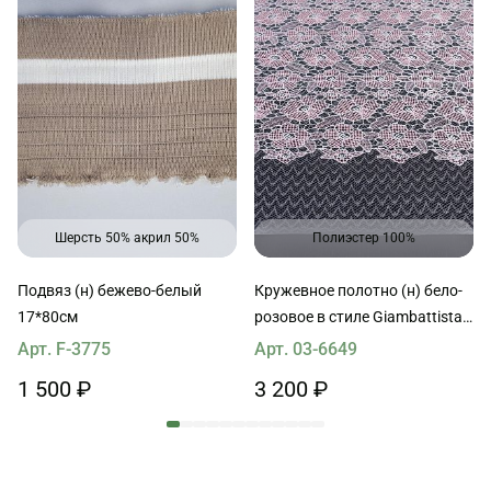
Шерсть 50% акрил 50%
Полиэстер 100%
Подвяз (н) бежево-белый
Кружевное полотно (н) бело-
17*80см
розовое в стиле Giambattista
Valli
Арт. F-3775
Арт. 03-6649
1 500 ₽
3 200 ₽