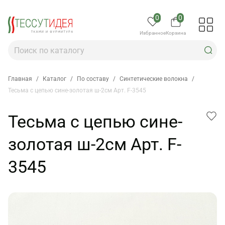
0
0
Избранное
Корзина
Главная
/
Каталог
/
По составу
/
Синтетические волокна
/
Тесьма с цепью сине-золотая ш-2см Арт. F-3545
Тесьма с цепью сине-
золотая ш-2см Арт. F-
3545