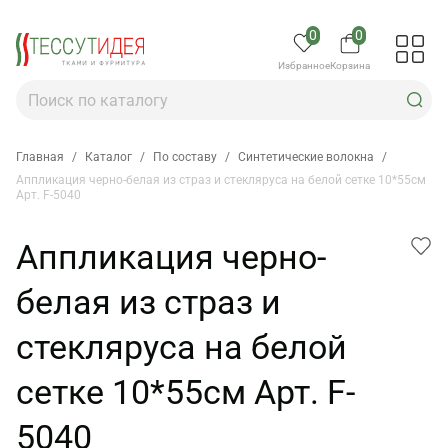
0
0
Избранное
Корзина
Главная
/
Каталог
/
По составу
/
Синтетические волокна
/
Аппликация черно-белая из страз и стекляруса на белой сетке 10*55см
Арт. F-5040
Аппликация черно-
белая из страз и
стекляруса на белой
сетке 10*55см Арт. F-
5040