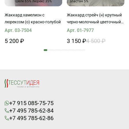
Шелк 65% люрекс 35%
эластан 5%
Жаккард хамелион с
Жаккард стрейч (н) крупный
люрексом (о) красно-голубой
черно-молочный цветочный
рисунок
Арт. 03-7504
Арт. 01-7977
5 200 ₽
3 150 ₽
4 500 ₽
+7 915 085-75-75
+7 495 785-62-84
+7 495 785-62-86