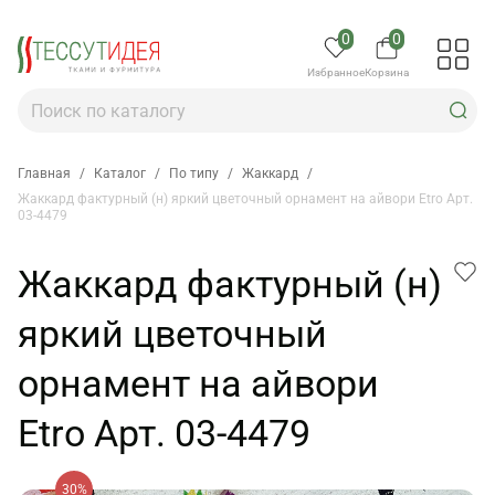
0
0
Избранное
Корзина
Главная
/
Каталог
/
По типу
/
Жаккард
/
Жаккард фактурный (н) яркий цветочный орнамент на айвори Etro Арт.
03-4479
Жаккард фактурный (н)
яркий цветочный
орнамент на айвори
Etro Арт. 03-4479
30%