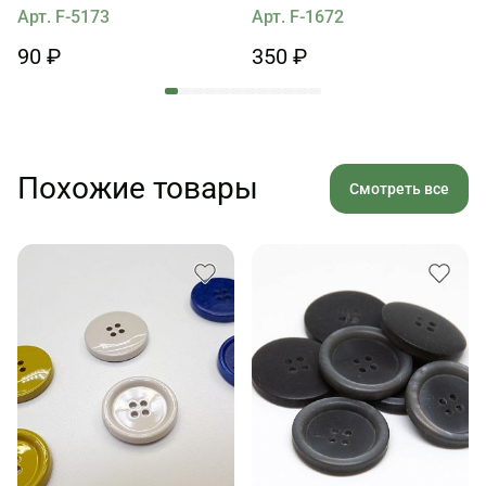
геральдикой
стразами Swarovski
Арт. F-5173
Арт. F-1672
90 ₽
350 ₽
Похожие товары
Смотреть все