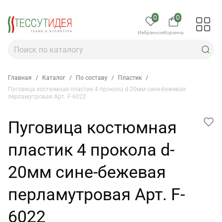
0
0
Избранное
Корзина
Главная
/
Каталог
/
По составу
/
Пластик
/
Пуговица костюмная пластик 4 прокола d-20мм сине-бежевая
перламутровая Арт. F-6022
Пуговица костюмная
пластик 4 прокола d-
20мм сине-бежевая
перламутровая Арт. F-
6022