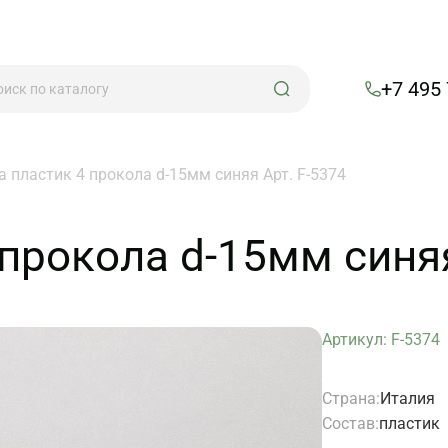
+7 495
а пластик 4 прокола d-15мм синяя Арт. F-5374
прокола d-15мм синяя
Артикул: F-5374
Страна:
Италия
Состав:
пластик