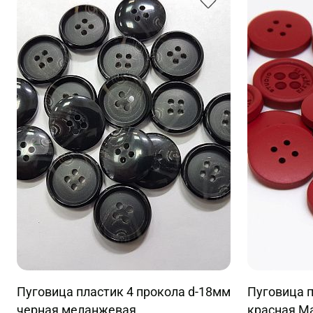
Пуговица пластик 4 прокола d-18мм
Пуговица п
черная меланжевая
красная M