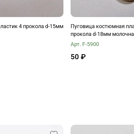
ластик 4 прокола d-15мм
Пуговица костюмная пла
прокола d-18мм молочна
коричневыми вкраплен
1
Арт. F-5900
50 ₽