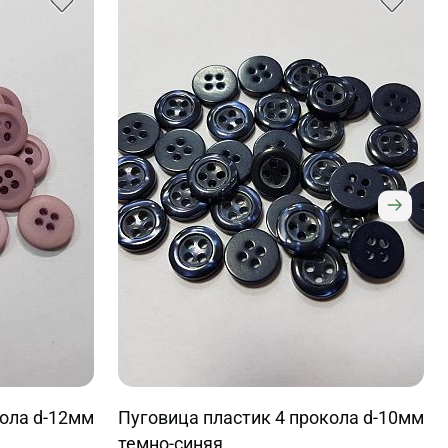
кола d-12мм
Пуговица пластик 4 прокола d-10мм
темно-синяя