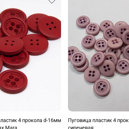
ластик 4 прокола d-16мм
Пуговица пластик 4 про
ax Mara
сиреневая