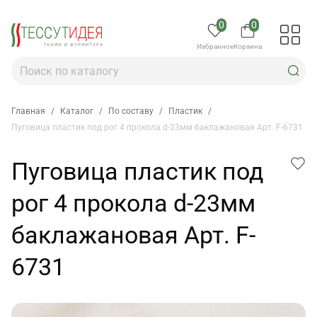
0
0
Избранное
Корзина
Главная
/
Каталог
/
По составу
/
Пластик
/
Пуговица пластик под рог 4 прокола d-23мм баклажановая Арт. F-6731
Пуговица пластик под
рог 4 прокола d-23мм
баклажановая Арт. F-
6731