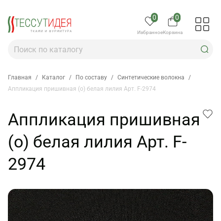
0
0
Избранное
Корзина
Главная
/
Каталог
/
По составу
/
Синтетические волокна
/
Аппликация пришивная (о) белая лилия Арт. F-2974
Аппликация пришивная
(о) белая лилия Арт. F-
2974