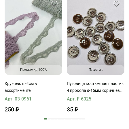
Полиамид 100%
Пластик
Кружево ш-4см в
Пуговица костюмная пластик
ассортименте
4 прокола d-15мм коричнево-
молочная с перламутровым
Арт. 03-0961
Арт. F-6025
ободком
250 ₽
35 ₽