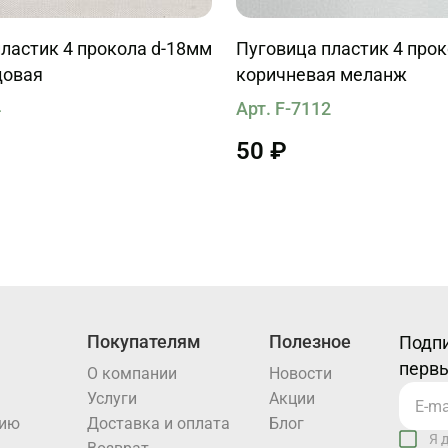
ластик 4 прокола d-18мм
Пуговица пластик 4 про
довая
коричневая меланж
4
Арт. F-7112
50 ₽
Покупателям
Полезное
Подпи
первы
О компании
Новости
Услуги
Акции
нию
Доставка и оплата
Блог
Я 