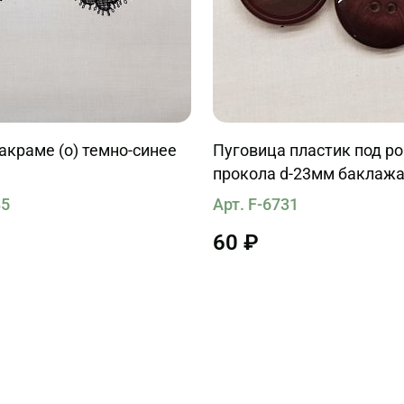
краме (о) темно-синее
Пуговица пластик под ро
прокола d-23мм баклаж
85
Арт. F-6731
60 ₽