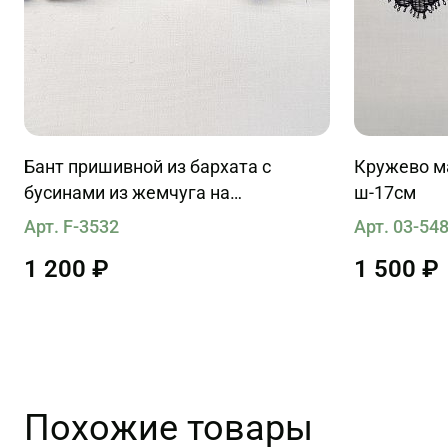
Бант пришивной из бархата с
Кружево ма
бусинами из жемчуга на
ш-17см
металлической сетке
Арт. F-3532
Арт. 03-54
1 200 ₽
1 500 ₽
Похожие товары