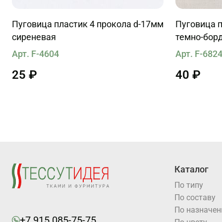
Пуговица пластик 4 прокола d-17мм
Пуговица п
сиреневая
темно-бор
Арт. F-4604
Арт. F-682
25 ₽
40 ₽
Каталог
По типу
По составу
По назначе
+7 915 085-75-75