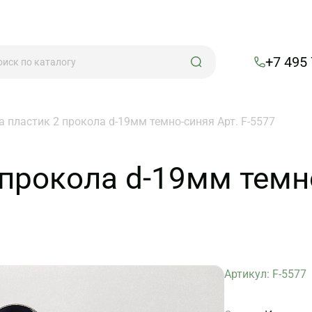
+7 495
а пластик 2 прокола d-19мм темно-синяя Арт. F-5577
прокола d-19мм темно
Артикул: F-5577