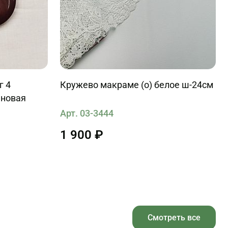
г 4
Кружево макраме (о) белое ш-24см
ановая
Арт. 03-3444
1 900 ₽
Смотреть все