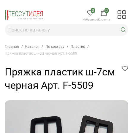
0
0
Избранное
Корзина
Главная
/
Каталог
/
По составу
/
Пластик
/
Пряжка пластик ш-7см черная Арт. F-5509
Пряжка пластик ш-7см
черная Арт. F-5509