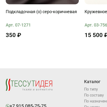
Подкладочная (о) серо-коричневая
Кружевное 
Арт. 07-1271
Арт. 03-75
350 ₽
15 500 
Каталог
По типу
По составу
По назначе
+7 915 085-75-75