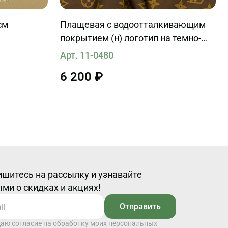
см
Плащевая с водоотталкивающим
покрытием (н) логотип на темно-
коричневом
Арт. 11-0480
6 200 ₽
шитесь на рассылку и узнавайте
ми о скидках и акциях!
Отправить
даю согласие на обработку моих персональных