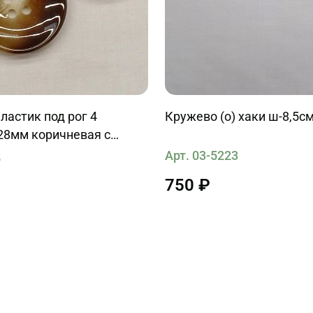
ластик под рог 4
Кружево (о) хаки ш-8,5см
28мм коричневая с
очными вкраплениями
Арт. 03-5223
5
750 ₽