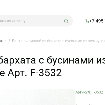
+7 495
окна
/
Бант пришивной из бархата с бусинами из жемчуга н
бархата с бусинами и
 Арт. F-3532
Артикул: F-3532