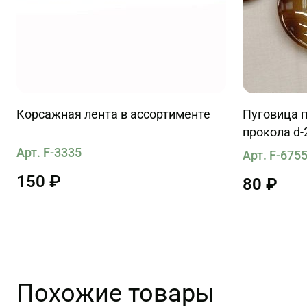
Корсажная лента в ассортименте
Пуговица п
прокола d-
черно-мол
Арт. F-3335
Арт. F-675
150 ₽
80 ₽
Похожие товары