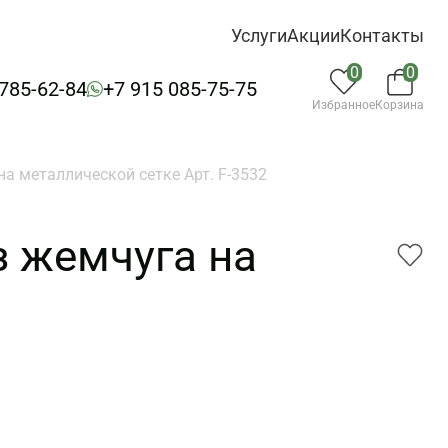
Услуги
Акции
Контакты
0
0
 785-62-84
+7 915 085-75-75
Избранное
Корзина
а металлической сетке Арт. F-3532
з жемчуга на